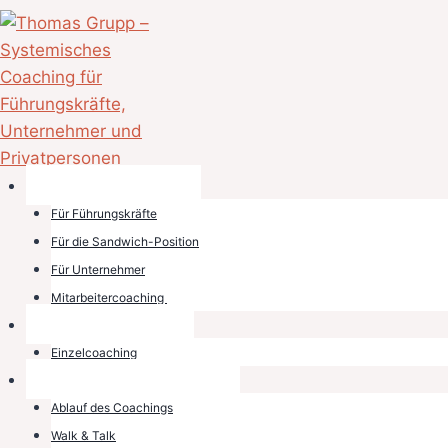
Zum
Inhalt
springen
Startseite
›
Glossar
›
Business Coaching
BUSINESS GLOSSAR
Business Coaching
Begriffe für
Für Führungskräfte
Verantwortung,
Für die Sandwich-Position
Für Unternehmer
Führung und
Mitarbeitercoaching
Privates Coaching
Entscheidung.
Einzelcoaching
Systemisches Coaching
Dieses Glossar erklärt zentrale Begriffe aus Business
Ablauf des Coachings
Coaching, Führungskräfte Coaching, Sandwich-
Walk & Talk